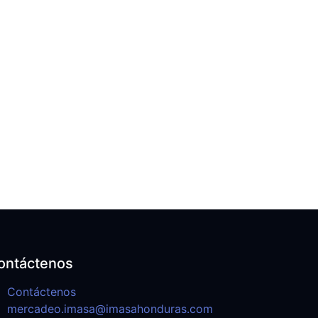
ontáctenos
Contáctenos
mercadeo.imasa@imasahonduras.com