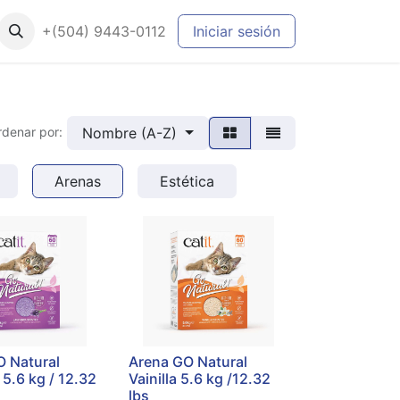
+(504) 9443-0112
Iniciar sesión
Nombre (A-Z)
rdenar por:
Arenas
Estética
O Natural
Arena GO Natural
5.6 kg / 12.32
Vainilla 5.6 kg /12.32
lbs