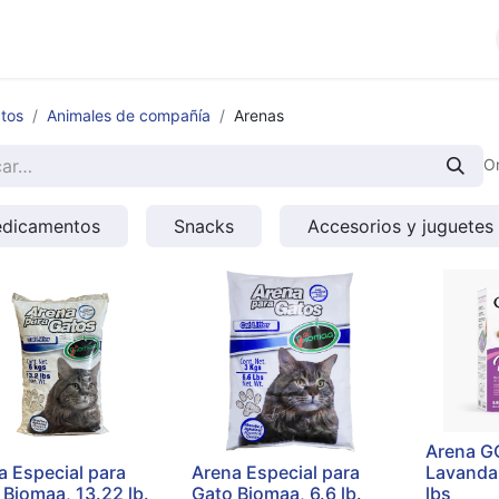
cios
Productos
Noticias
Contáctenos
tos
Animales de compañía
Arenas
O
dicamentos
Snacks
Accesorios y juguetes
Arena G
a Especial para
Arena Especial para
Lavanda 
 Biomaa, 13.22 lb.
Gato Biomaa, 6.6 lb.
lbs