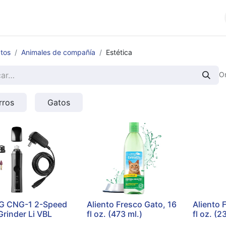
cios
Productos
Noticias
Contáctenos
tos
Animales de compañía
Estética
O
rros
Gatos
 CNG-1 2-Speed
Aliento Fresco Gato, 16
Aliento 
Grinder Li VBL
fl oz. (473 ml.)
fl oz. (2