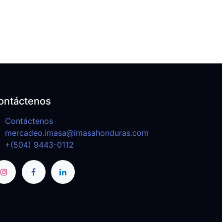
ontáctenos
Contáctenos
mercadeo.imasa@imasahonduras.com
+(504) 9443-0112