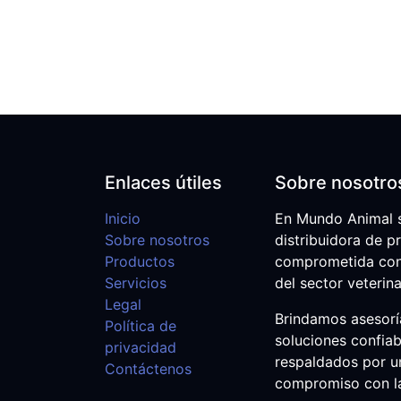
Enlaces útiles
Sobre nosotro
Inicio
En Mundo Animal 
Sobre nosotros
distribuidora de p
Productos
comprometida con e
Servicios
del sector veterina
Legal
Brindamos asesoría
Política de
soluciones confiab
privacidad
respaldados por u
Contáctenos
compromiso con la