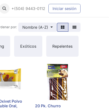
+(504) 9443-0112
Iniciar sesión
Nombre (A-Z)
rdenar por:
ng
Exóticos
Repelentes
Marcas
Oxivet Polvo
uble Oral,
20 Pk. Churro