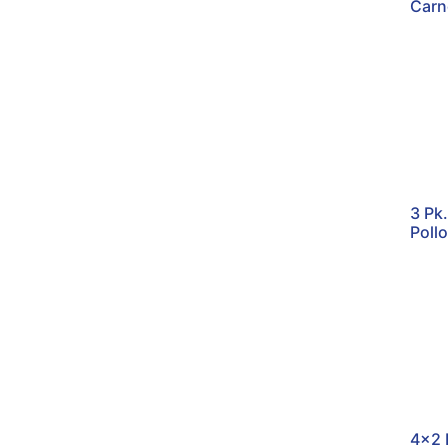
Carn
3 Pk
Poll
4x2 