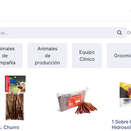
cios
Productos
Noticias
Contáctenos
O
imales
Animales
Equipo
de
de
Groomi
Clínico
mpañía
producción
1 Sobre 
k. Churro
Hidrosol