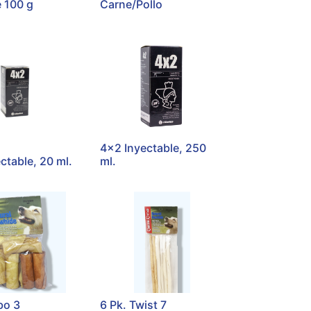
 100 g
Carne/Pollo
4x2 Inyectable, 250
ctable, 20 ml.
ml.
bo 3
6 Pk. Twist 7