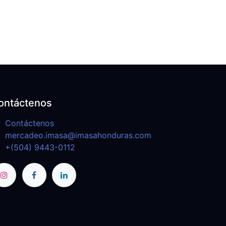
ontáctenos
Contáctenos
mercadeo.imasa@imasahonduras.com
+(504) 9443-0112