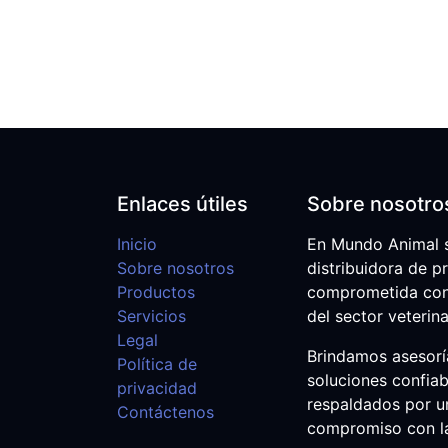
Enlaces útiles
Sobre nosotro
Inicio
En Mundo Animal 
Sobre nosotros
distribuidora de p
Productos
comprometida con e
Servicios
del sector veterina
Legal
Brindamos asesoría
Política de
soluciones confiab
privacidad
respaldados por u
Contáctenos
compromiso con la