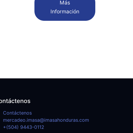
​Más
Información
ontáctenos
Contáctenos
mercadeo.imasa@imasahonduras.com
+(504) 9443-0112