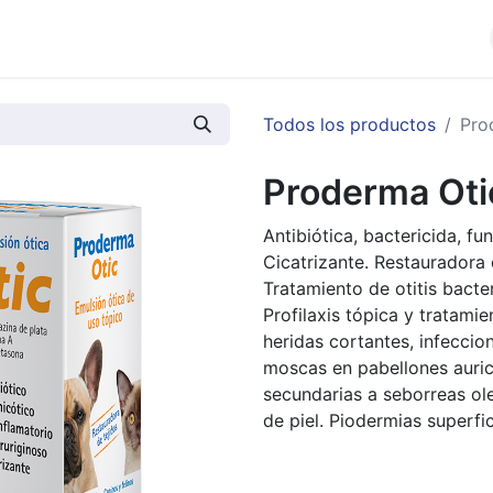
cios
Productos
Noticias
Contáctenos
Todos los productos
Pro
Proderma Otic
Antibiótica, bactericida, fun
Cicatrizante. Restauradora 
Tratamiento de otitis bacte
Profilaxis tópica y tratamie
heridas cortantes, infeccion
moscas en pabellones auricu
secundarias a seborreas ol
de piel. Piodermias superfic