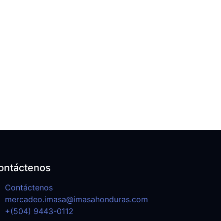
ontáctenos
Contáctenos
mercadeo.imasa@imasahonduras.com
+(504) 9443-0112