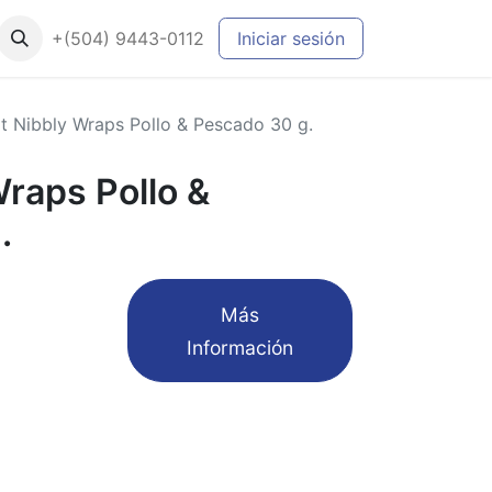
+(504) 9443-0112
Iniciar sesión
it Nibbly Wraps Pollo & Pescado 30 g.
Wraps Pollo &
.
​Más
Información