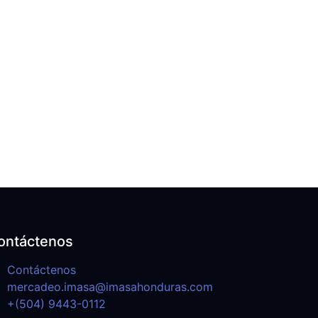
ontáctenos
Contáctenos
mercadeo.imasa@imasahonduras.com
+(504) 9443-0112