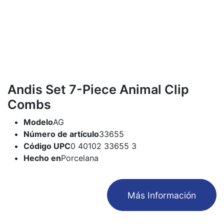
Andis Set 7-Piece Animal Clip
Combs
Modelo
AG
Número de artículo
33655
Código UPC
0 40102 33655 3
Hecho en
Porcelana
​Más Información