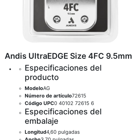
Andis UltraEDGE Size 4FC 9.5mm
Especificaciones del
producto
Modelo
AG
Número de artículo
72615
Código UPC
0 40102 72615 6
Especificaciones del
embalaje
Longitud
4,60 pulgadas
Ancho
3,70 pulgadas