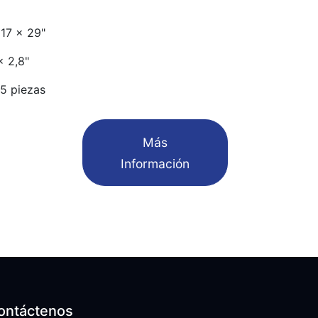
17 x 29"
x 2,8"
5 piezas
​Más
Información
ontáctenos