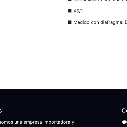
■ XS/1
■ Medido con diafragma: DI
s
C
somos una empresa importadora y