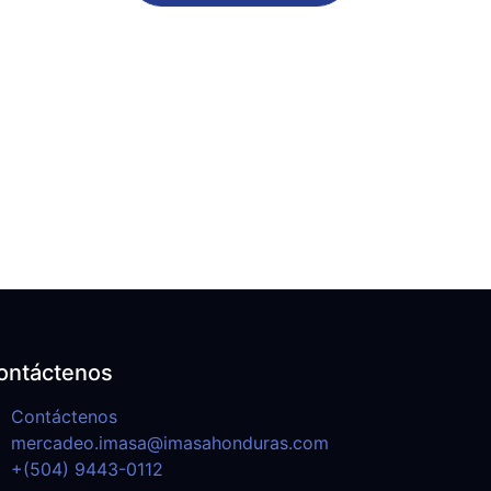
ontáctenos
Contáctenos
mercadeo.imasa@imasahonduras.com
+(504) 9443-0112