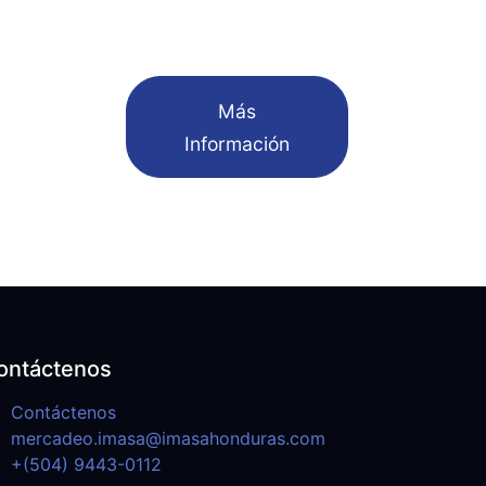
​Más
Información
ontáctenos
Contáctenos
mercadeo.imasa@imasahonduras.com
+(504) 9443-0112