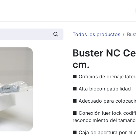
cios
Productos
Noticias
Contáctenos
Todos los productos
Bus
Buster NC Cet
cm.
■ Orificios de drenaje late
■ Alta biocompatibilidad
■ Adecuado para colocació
■ Conexión luer lock codifi
reconocimiento del tamaño
■ Caja de apertura por el e