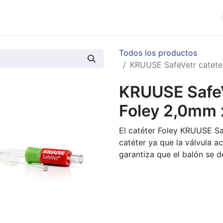
cios
Productos
Noticias
Contáctenos
Todos los productos
KRUUSE SafeVetr catete
KRUUSE SafeVe
Foley 2,0mm 
El catéter Foley KRUUSE Sa
catéter ya que la válvula
garantiza que el balón se de