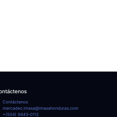
ontáctenos
Contáctenos
mercadeo.imasa@imasahonduras.com
+(504) 9443-0112