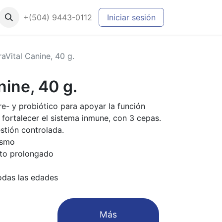
+(504) 9443-0112
Iniciar sesión
aVital Canine, 40 g.
nine, 40 g.
e- y probiótico para apoyar la función
y fortalecer el sistema inmune, con 3 cepas.
estión controlada.
ismo
nto prolongado
todas las edades
​Más