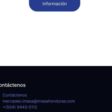
Información
ontáctenos
Contáctenos
mercadeo.imasa@imasahonduras.com
+(504) 9443-0112