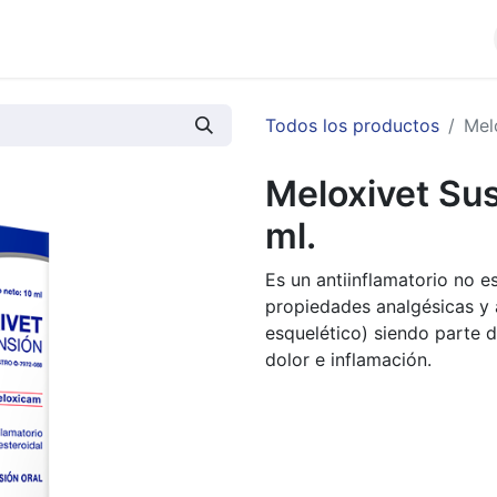
cios
Productos
Noticias
Contáctenos
Todos los productos
Mel
Meloxivet Su
ml.
Es un antiinflamatorio no e
propiedades analgésicas y a
esquelético) siendo parte d
dolor e inflamación.