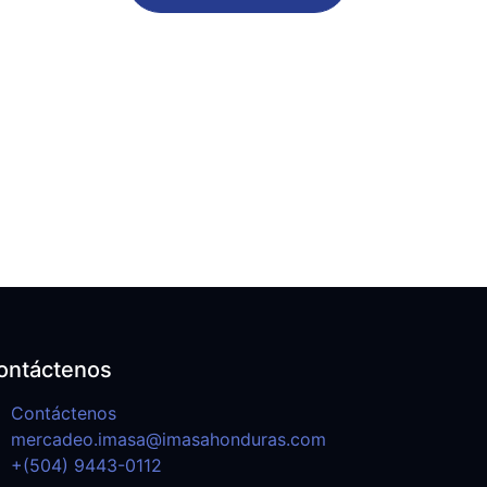
ontáctenos
Contáctenos
mercadeo.imasa@imasahonduras.com
+(504) 9443-0112