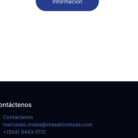
Información
ontáctenos
Contáctenos
mercadeo.imasa@imasahonduras.com
+(504) 9443-0112