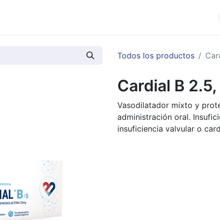
cios
Productos
Noticias
Contáctenos
Todos los productos
Car
Cardial B 2.5
Vasodilatador mixto y prot
administración oral. Insufic
insuficiencia valvular o car