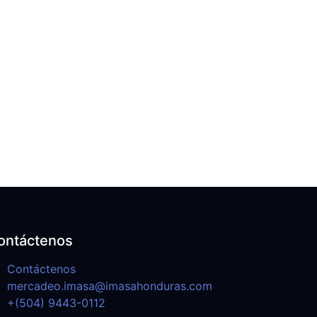
ontáctenos
Contáctenos
mercadeo.imasa@imasahonduras.com
+(504) 9443-0112