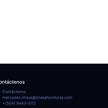
ontáctenos
Contáctenos
mercadeo.imasa@imasahonduras.com
+(504) 9443-0112