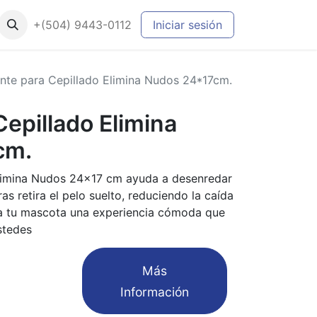
+(504) 9443-0112
Iniciar sesión
nte para Cepillado Elimina Nudos 24*17cm.
epillado Elimina
cm.
Elimina Nudos 24×17 cm ayuda a desenredar
as retira el pelo suelto, reduciendo la caída
a tu mascota una experiencia cómoda que
ustedes
​Más
Información