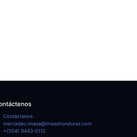
ontáctenos
Contáctenos
mercadeo.imasa@imasahonduras.com
+(504) 9443-0112