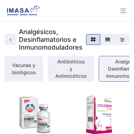
Analgésicos,
Desinflamatorios e
Inmunomoduladores
Antibióticos
Analgési
Vacunas y
y
Desinflamat
biológicos
Antimicóticos
Inmunomodu