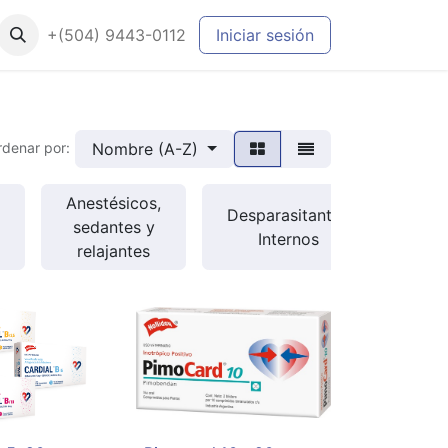
+(504) 9443-0112
Iniciar sesión
Nombre (A-Z)
rdenar por:
Anestésicos,
Desparasitantes
Desp
sedantes y
Internos
relajantes