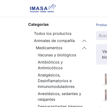
Nosotros
Servi
Categorías
Produc
Todos los productos
Animales de compañía
Medicamentos
Va
Vacunas y biológicos
bi
Antibióticos y
Antimicóticos
Analgésicos,
Desinflamatorios e
Inmunomoduladores
Anestésicos, sedantes y
relajantes
Desparasitantes Internos