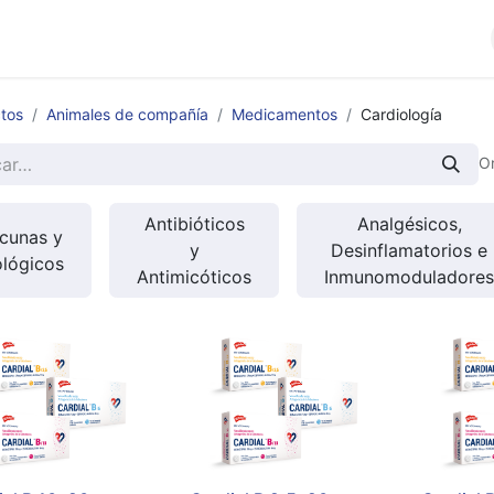
cios
Productos
Noticias
Contáctenos
tos
Animales de compañía
Medicamentos
Cardiología
O
Antibióticos
Analgésicos,
cunas y
y
Desinflamatorios e
ológicos
Antimicóticos
Inmunomoduladores