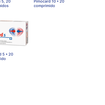
B 5, 20
Pimocard 10 * 20
idos
comprimido
 5 * 20
ido