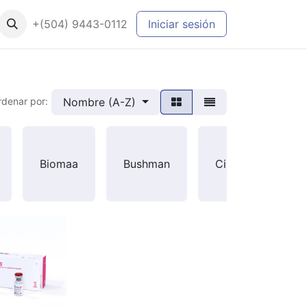
+(504) 9443-0112
Iniciar sesión
Nombre (A-Z)
rdenar por:
E
Biomaa
Bushman
Cibeles
M