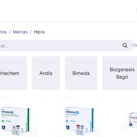
cios
Productos
Noticias
Contáctenos
tos
Marcas
Hipra
O
Biogenesis
phachem
Andis
Bimeda
Bagó