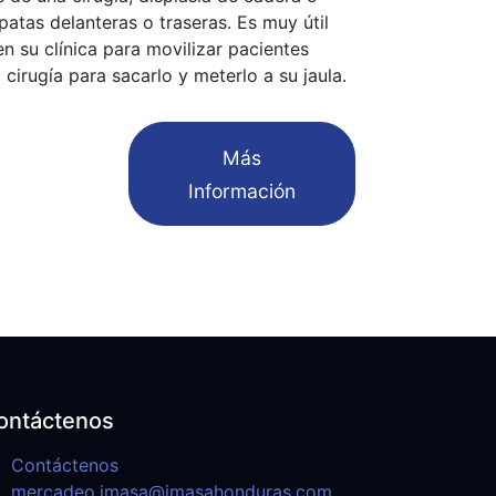
patas delanteras o traseras. Es muy útil
en su clínica para movilizar pacientes
irugía para sacarlo y meterlo a su jaula.
​Más
Información
ontáctenos
Contáctenos
mercadeo.imasa@imasahonduras.com