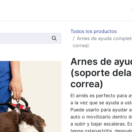
cios
Productos
Noticias
Contáctenos
Todos los productos
Arnes de ayuda completo
correa)
Arnes de ayud
(soporte dela
correa)
El arnés es perfecto para 
a la vez que se ayuda a us
Puede usarlo para ayudar a 
auto o movilizarlo dentro d
a subir y bajar escaleras. E
tenga osteoartritis, despué