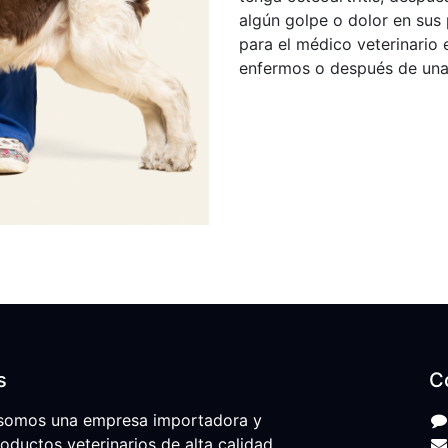
algún golpe o dolor en sus 
para el médico veterinario 
enfermos o después de una c
s
C
somos una empresa importadora y
roductos veterinarios de alta calidad,