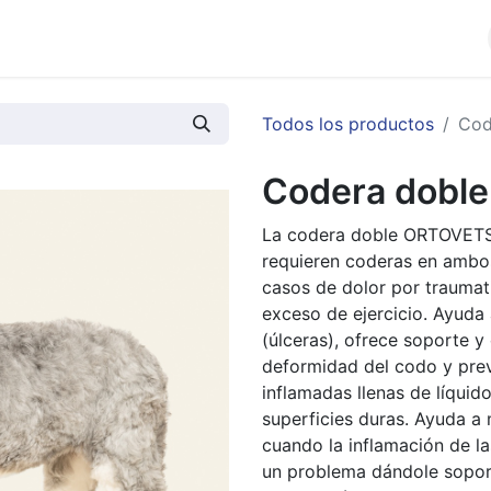
cios
Productos
Noticias
Contáctenos
Todos los productos
Cod
Codera doble 
La codera doble ORTOVETS 
requieren coderas en ambos
casos de dolor por traumati
exceso de ejercicio. Ayuda 
(úlceras), ofrece soporte y
deformidad del codo y prev
inflamadas llenas de líqui
superficies duras. Ayuda a
cuando la inflamación de la
un problema dándole soport