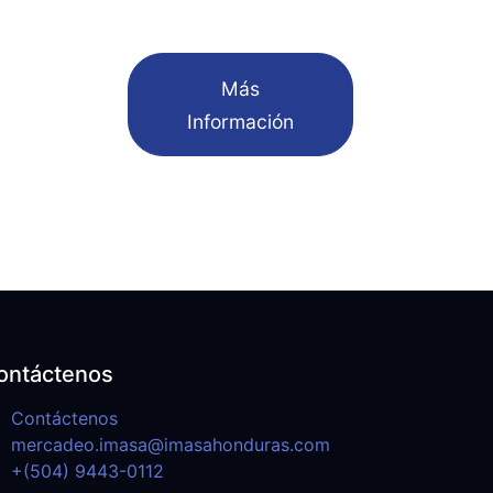
​Más
Información
ontáctenos
Contáctenos
mercadeo.imasa@imasahonduras.com
+(504) 9443-0112