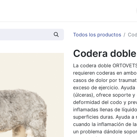
cios
Productos
Noticias
Contáctenos
Todos los productos
Cod
Codera doble 
La codera doble ORTOVETS 
requieren coderas en ambos
casos de dolor por traumati
exceso de ejercicio. Ayuda 
(úlceras), ofrece soporte y
deformidad del codo y prev
inflamadas llenas de líqui
superficies duras. Ayuda a
cuando la inflamación de la
un problema dándole soport