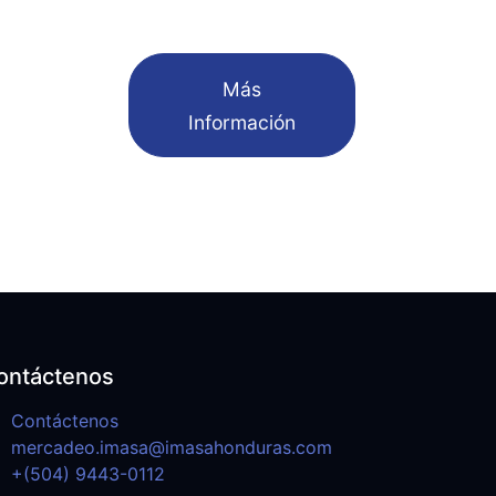
​Más
Información
ontáctenos
Contáctenos
mercadeo.imasa@imasahonduras.com
+(504) 9443-0112