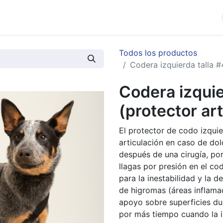
cios
Productos
Noticias
Contáctenos
Todos los productos
Codera izquierda talla #
Codera izquie
(protector ar
El protector de codo izqui
articulación en caso de dolo
después de una cirugía, por
llagas por presión en el co
para la inestabilidad y la 
de higromas (áreas inflamad
apoyo sobre superficies du
por más tiempo cuando la in