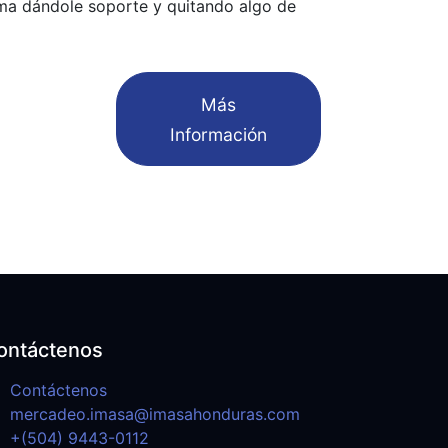
ma dándole soporte y quitando algo de
​Más
Información
ontáctenos
Contáctenos
mercadeo.imasa@imasahonduras.com
+(504) 9443-0112