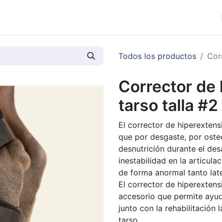
cios
Productos
Noticias
Contáctenos
Todos los productos
Cor
Corrector de
tarso talla #2
El corrector de hiperexten
que por desgaste, por oste
desnutrición durante el des
inestabilidad en la articul
de forma anormal tanto lat
El corrector de hiperexten
accesorio que permite ayud
junto con la rehabilitación l
tarso.