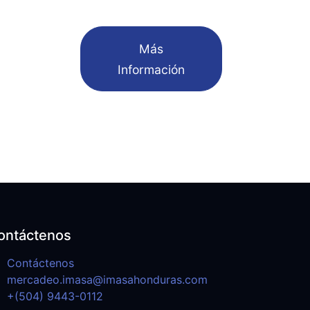
​Más
Información
ontáctenos
Contáctenos
mercadeo.imasa@imasahonduras.com
+(504) 9443-0112