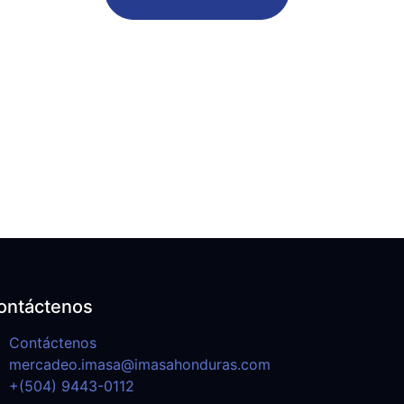
ontáctenos
Contáctenos
mercadeo.imasa@imasahonduras.com
+(504) 9443-0112