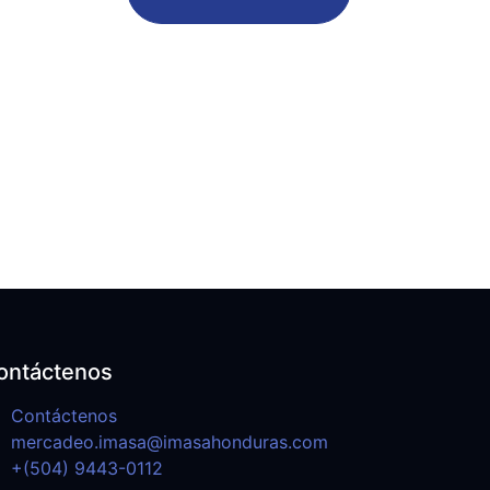
ontáctenos
Contáctenos
mercadeo.imasa@imasahonduras.com
+(504) 9443-0112