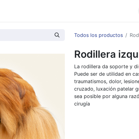
cios
Productos
Noticias
Contáctenos
Todos los productos
Rodi
Rodillera izqu
La rodillera da soporte y d
Puede ser de utilidad en cas
traumatismos, dolor, lesio
cruzado, luxación patelar g
sea posible por alguna raz
cirugía