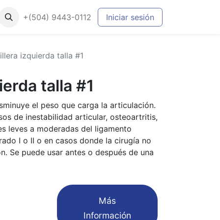
+(504) 9443-0112
Iniciar sesión
llera izquierda talla #1
ierda talla #1
isminuye el peso que carga la articulación.
os de inestabilidad articular, osteoartritis,
nes leves a moderadas del ligamento
rado I o II o en casos donde la cirugía no
ón. Se puede usar antes o después de una
​Más
Información