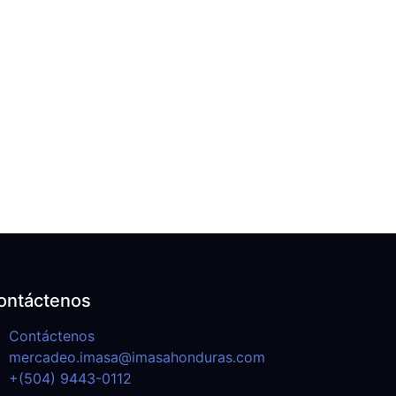
ontáctenos
Contáctenos
mercadeo.imasa@imasahonduras.com
+(504) 9443-0112