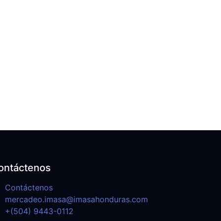
ontáctenos
Contáctenos
mercadeo.imasa@imasahonduras.com
+(504) 9443-0112